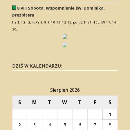
8 VIII Sobota. Wspomnienie św. Dominika,
prezbitera
Ha 1, 12 - 2, 4; Ps 9, 8-9. 10-11. 12-13; por. 2 Tm 1, 10b; Mt 17, 14-
20;
DZIŚ W KALENDARZU:
Sierpień 2026
S
M
T
W
T
F
S
1
2
3
4
5
6
7
8