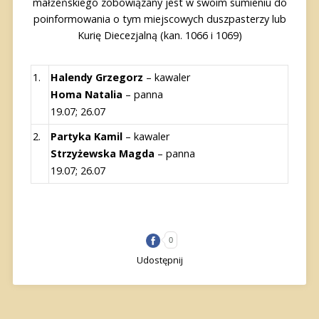
małżeńskiego zobowiązany jest w swoim sumieniu do
poinformowania o tym miejscowych duszpasterzy lub
Kurię Diecezjalną (kan. 1066 i 1069)
1.
Halendy Grzegorz
–
kawaler
Homa Natalia
– panna
19.07; 26.07
2.
Partyka Kamil
–
kawaler
Strzyżewska Magda
–
panna
19.07; 26.07
0
Udostępnij