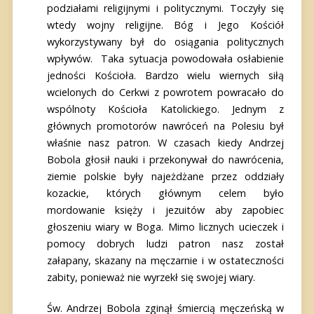
podziałami religijnymi i politycznymi. Toczyły się
wtedy wojny religijne. Bóg i Jego Kościół
wykorzystywany był do osiągania politycznych
wpływów. Taka sytuacja powodowała osłabienie
jedności Kościoła. Bardzo wielu wiernych siłą
wcielonych do Cerkwi z powrotem powracało do
wspólnoty Kościoła Katolickiego. Jednym z
głównych promotorów nawróceń na Polesiu był
właśnie nasz patron. W czasach kiedy Andrzej
Bobola głosił nauki i przekonywał do nawrócenia,
ziemie polskie były najeżdżane przez oddziały
kozackie, których głównym celem było
mordowanie księży i jezuitów aby zapobiec
głoszeniu wiary w Boga. Mimo licznych ucieczek i
pomocy dobrych ludzi patron nasz został
załapany, skazany na męczarnie i w ostateczności
zabity, ponieważ nie wyrzekł się swojej wiary.
Św. Andrzej Bobola zginął śmiercią męczeńską w