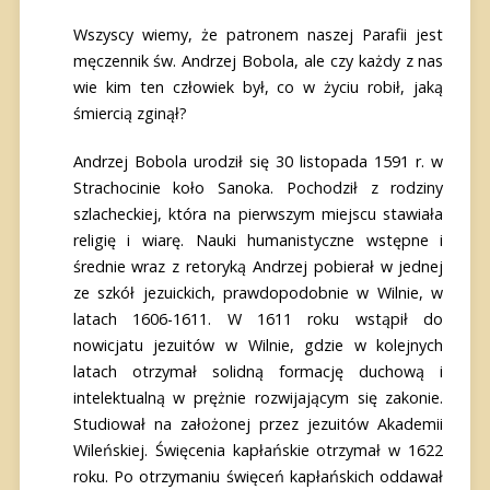
Wszyscy wiemy, że patronem naszej Parafii jest
męczennik św. Andrzej Bobola, ale czy każdy z nas
wie kim ten człowiek był, co w życiu robił, jaką
śmiercią zginął?
Andrzej Bobola urodził się 30 listopada 1591 r. w
Strachocinie koło Sanoka. Pochodził z rodziny
szlacheckiej, która na pierwszym miejscu stawiała
religię i wiarę. Nauki humanistyczne wstępne i
średnie wraz z retoryką Andrzej pobierał w jednej
ze szkół jezuickich, prawdopodobnie w Wilnie, w
latach 1606-1611. W 1611 roku wstąpił do
nowicjatu jezuitów w Wilnie, gdzie w kolejnych
latach otrzymał solidną formację duchową i
intelektualną w prężnie rozwijającym się zakonie.
Studiował na założonej przez jezuitów Akademii
Wileńskiej. Święcenia kapłańskie otrzymał w 1622
roku. Po otrzymaniu święceń kapłańskich oddawał