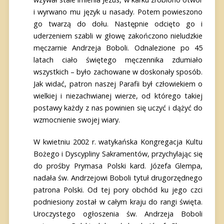
i wyrwano mu język u nasady. Potem powieszono
go twarzą do dołu. Następnie odcięto go i
uderzeniem szabli w głowę zakończono nieludzkie
męczarnie Andrzeja Boboli. Odnalezione po 45
latach ciało świętego męczennika zdumiało
wszystkich – było zachowane w doskonały sposób.
Jak widać, patron naszej Parafii był człowiekiem o
wielkiej i niezachwianej wierze, od którego takiej
postawy każdy z nas powinien się uczyć i dążyć do
wzmocnienie swojej wiary.
W kwietniu 2002 r. watykańska Kongregacja Kultu
Bożego i Dyscypliny Sakramentów, przychylając się
do prośby Prymasa Polski kard. Józefa Glempa,
nadała św. Andrzejowi Boboli tytuł drugorzędnego
patrona Polski. Od tej pory obchód ku jego czci
podniesiony został w całym kraju do rangi święta.
Uroczystego ogłoszenia św. Andrzeja Boboli