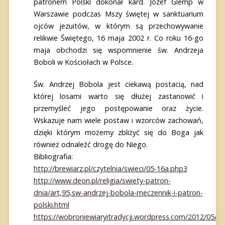
patronem Polski dokonał kard. Józef Glemp w
Warszawie podczas Mszy świętej w sanktuarium
ojców jezuitów, w którym są przechowywanie
relikwie Świętego, 16 maja 2002 r. Co roku 16-go
maja obchodzi się wspomnienie św. Andrzeja
Boboli w Kościołach w Polsce.
Św. Andrzej Bobola jest ciekawą postacią, nad
której losami warto się dłużej zastanowić i
przemyśleć jego postępowanie oraz życie.
Wskazuje nam wiele postaw i wzorców zachowań,
dzięki którym możemy zbliżyć się do Boga jak
również odnaleźć drogę do Niego.
Bibliografia:
http://brewiarz.pl/czytelnia/swieci/05-16a.php3
http://www.deon.pl/religia/swiety-patron-
dnia/art,95,sw-andrzej-bobola-meczennik-i-patron-
polski.html
https://wobroniewiaryitradycji.wordpress.com/2012/05/1