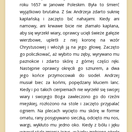
roku 1657 w Janowie Poleskim. Była to śmierć
wyjątkowo brutalna. Z św. Andrzeja zdarto suknię
kapłańską i zaczęto bić nahajami. Kiedy ani
namowy, ani krwawe bicie nie złamało kapłana,
aby się wyrzekł wiary, oprawcy ucięli świeże gałęzie
wierzbowe, upletli z niej koronę na wzór
Chrystusowej i włożyli ją na jego głowę. Zaczęto
go policzkować, aż wybito mu zęby, wyrywano mu
paznokcie i zdarto skórę z górnej części ręki.
Następnie oprawcy okręcili go sznurem, a dwa
jego końce przymocowali do siodeł. Andrzej
musiał biec za końmi, popędzany kłuciem lanc.
Kiedy i po takich cierpieniach nie wyrzekł się swojej
wiary i swojego Boga zawleczono go do rzeźni
miejskiej, rozłożono na stole i zaczęto przypalać
ogniem. Na plecach wycięto mu skórę w formie
ornatu, rany posypywano sieczką, odcięto mu nos,
wargi, wykłuto mu jedno oko. Kiedy z bólu i jęku
wzywał stale imienia Jezus, w karku zrobiono otwór