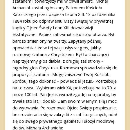
szatanem i towarzyszy mu w chwili śmierci. Michał
Archanioł został ogłoszony Patronem Kościoła
Katolickiego przez papieża Leona XIII. 13 października
1884 roku po odprawieniu Mszy świętej w prywatnej
kaplicy Ojciec Święty Leon XIII doznał wizji
ekstatycznej. Papież zatrzymał się u stóp ołtarza. Był
bardzo zmieniony na twarzy. Zapytany później,
opowiedział, że w tej wizji usłyszał głos, jakby
rozmowę szatana z Chrystusem. Był to charczący i
nieprzyjemny głos diabła, z drugiej zaś strony –
łagodny głos Chrystusa. Rozmowa sprowadzała się do
propozycji szatana.- Mogę zniszczyć Twój Kościół.-
Spróbuj tego dokonać – powiedział Jezus.- Potrzebuję
na to czasu. Wybieram wiek XX, potrzebuję na to 70, a
może 100 lat. Pan Jezus wyraził zgodę na tę próbę, by
trwała sto lat, i dodał:- Dam swoim wiernym siłę i moc
do wytrwania. Po rozmowie Ojciec Święty pospiesznie,
bez rozbierania się w zakrystii z szat liturgicznych, udał
się do swego prywatnego gabinetu i ułożył modlitwę
do św. Michała Archanioła: