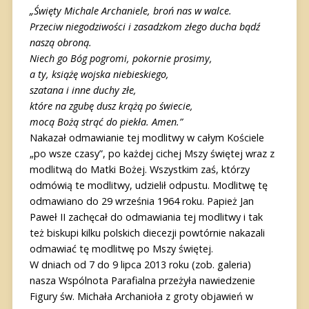
„Święty Michale Archaniele, broń nas w walce.
Przeciw niegodziwości i zasadzkom złego ducha bądź
naszą obroną.
Niech go Bóg pogromi, pokornie prosimy,
a ty, książę wojska niebieskiego,
szatana i inne duchy złe,
które na zgubę dusz krążą po świecie,
mocą Bożą strąć do piekła. Amen.”
Nakazał odmawianie tej modlitwy w całym Kościele
„po wsze czasy”, po każdej cichej Mszy świętej wraz z
modlitwą do Matki Bożej. Wszystkim zaś, którzy
odmówią te modlitwy, udzielił odpustu. Modlitwę tę
odmawiano do 29 września 1964 roku. Papież Jan
Paweł II zachęcał do odmawiania tej modlitwy i tak
też biskupi kilku polskich diecezji powtórnie nakazali
odmawiać tę modlitwę po Mszy świętej.
W dniach od 7 do 9 lipca 2013 roku (zob. galeria)
nasza Wspólnota Parafialna przeżyła nawiedzenie
Figury św. Michała Archanioła z groty objawień w