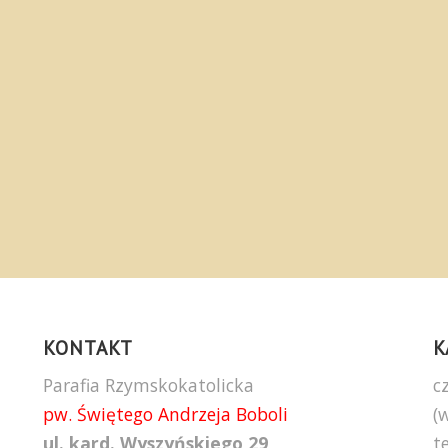
KONTAKT
K
Parafia Rzymskokatolicka
c
pw. Świętego Andrzeja Boboli
(
ul. kard. Wyszyńskiego 29
t