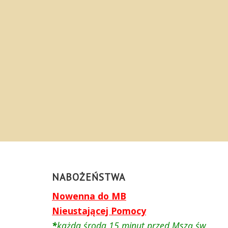
NABOŻEŃSTWA
Nowenna do MB
Nieustającej Pomocy
*
każda środa
15 minut
przed Mszą św.