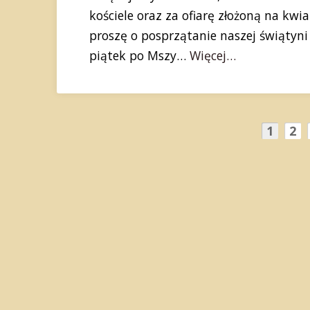
kościele oraz za ofiarę złożoną na kw
proszę o posprzątanie naszej świątyni 
piątek po Mszy…
Więcej…
1
2