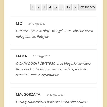
1
2
3
4
5
...
12
»
Wszystko
M Z
24 lutego 2020
O wiarę i życie według Ewangelii oraz obronę przed
nałogami dla Patryka
MAMA
24 lutego 2020
O DARY DUCHA ŚWIĘTEGO oraz błogosławieństwo
Boże dla Emilki w obecnym semestrze, łatwość
uczenia i zdania egzaminów.
MAŁGORZATA
24 lutego 2020
O błogosławieństwo Boże dla brata alkoholika i