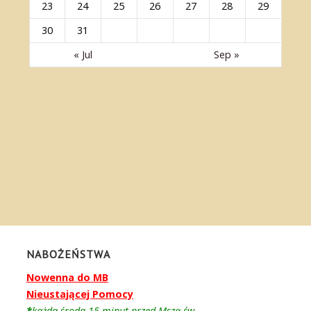
23
24
25
26
27
28
29
30
31
« Jul
Sep »
NABOŻEŃSTWA
Nowenna do MB
Nieustającej Pomocy
*
każda środa
15 minut
przed Mszą św.