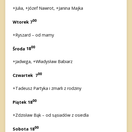
+Julia, +Józef Nawrot, +Janina Majka
00
Wtorek 7
+Ryszard – od mamy
00
Środa
18
+Jadwiga, +Władysław Babiarz
00
Czwartek
7
+Tadeusz Partyka i zmarli z rodziny
00
Piątek
18
+Zdzisław Bąk – od sąsiadów z osiedla
00
Sobota 18