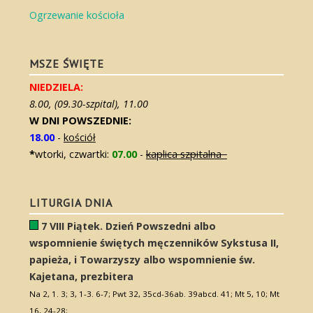
Ogrzewanie kościoła
MSZE ŚWIĘTE
NIEDZIELA:
8.00, (09.30-szpital), 11.00
W DNI POWSZEDNIE:
18.00
-
kościół
*
wtorki, czwartki:
07.00
-
kaplica szpitalna
LITURGIA DNIA
7 VIII Piątek. Dzień Powszedni albo
wspomnienie świętych męczenników Sykstusa II,
papieża, i Towarzyszy albo wspomnienie św.
Kajetana, prezbitera
Na 2, 1. 3; 3, 1-3. 6-7; Pwt 32, 35cd-36ab. 39abcd. 41; Mt 5, 10; Mt
16, 24-28;