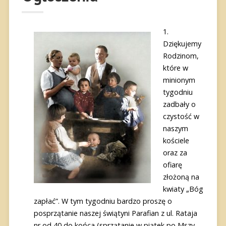
Dziękujemy
Rodzinom,
które w
minionym
tygodniu
zadbały o
czystość w
naszym
kościele
oraz za
ofiarę
złożoną na
kwiaty „Bóg
zapłać”. W tym tygodniu bardzo proszę o
posprzątanie naszej świątyni Parafian z ul. Rataja
nr od 40 do końca (sprzątanie w piątek po Mszy