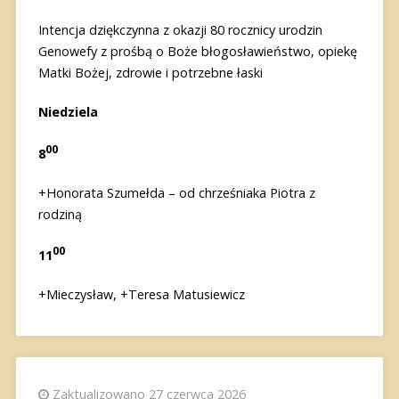
Intencja dziękczynna z okazji 80 rocznicy urodzin
Genowefy z prośbą o Boże błogosławieństwo, opiekę
Matki Bożej, zdrowie i potrzebne łaski
Niedziela
00
8
+Honorata Szumełda – od chrześniaka Piotra z
rodziną
00
11
+Mieczysław, +Teresa Matusiewicz
Zaktualizowano 27 czerwca 2026