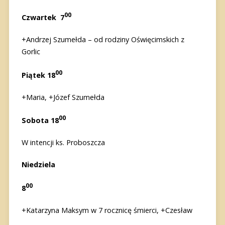
00
Czwartek
7
+Andrzej Szumełda – od rodziny Oświęcimskich z
Gorlic
00
Piątek
18
+Maria, +Józef Szumełda
00
Sobota 18
W intencji ks. Proboszcza
Niedziela
00
8
+Katarzyna Maksym w 7 rocznicę śmierci, +Czesław