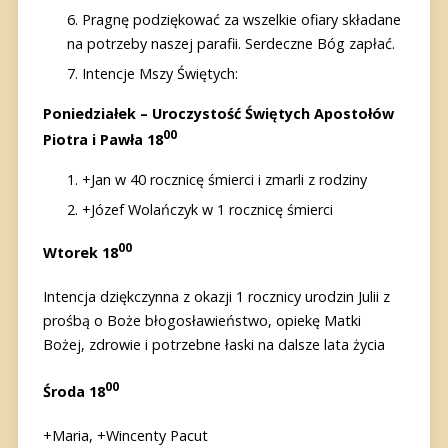
Pragnę podziękować za wszelkie ofiary składane
na potrzeby naszej parafii. Serdeczne Bóg zapłać.
Intencje Mszy Świętych:
Poniedziałek – Uroczystość Świętych Apostołów
00
Piotra i Pawła 18
+Jan w 40 rocznicę śmierci i zmarli z rodziny
+Józef Wolańczyk w 1 rocznicę śmierci
00
Wtorek 18
Intencja dziękczynna z okazji 1 rocznicy urodzin Julii z
prośbą o Boże błogosławieństwo, opiekę Matki
Bożej, zdrowie i potrzebne łaski na dalsze lata życia
00
Środa
18
+Maria, +Wincenty Pacut