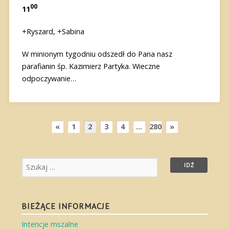
00
11
+Ryszard, +Sabina
W minionym tygodniu odszedł do Pana nasz
parafianin śp. Kazimierz Partyka. Wieczne
odpoczywanie…
«
1
2
3
4
…
280
»
BIEŻĄCE INFORMACJE
Intencje mszalne