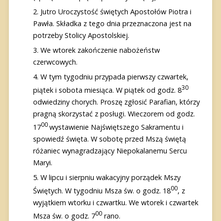
Jutro Uroczystość świętych Apostołów Piotra i
Pawła. Składka z tego dnia przeznaczona jest na
potrzeby Stolicy Apostolskiej.
We wtorek zakończenie nabożeństw
czerwcowych.
W tym tygodniu przypada pierwszy czwartek,
30
piątek i sobota miesiąca. W piątek od godz. 8
odwiedziny chorych. Proszę zgłosić Parafian, którzy
pragną skorzystać z posługi. Wieczorem od godz.
00
17
wystawienie Najświętszego Sakramentu i
spowiedź święta. W sobotę przed Mszą świętą
różaniec wynagradzający Niepokalanemu Sercu
Maryi.
W lipcu i sierpniu wakacyjny porządek Mszy
00
Świętych. W tygodniu Msza św. o godz. 18
, z
wyjątkiem wtorku i czwartku. We wtorek i czwartek
00
Msza św. o godz. 7
rano.