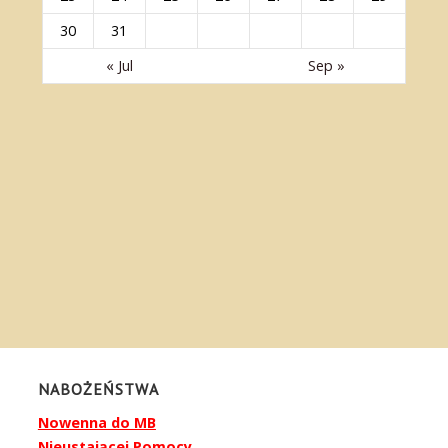
30
31
« Jul
Sep »
NABOŻEŃSTWA
Nowenna do MB
Nieustającej Pomocy